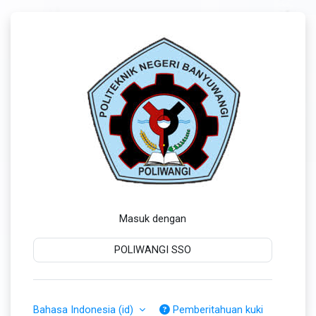
Lewati ke konten utama
Masuk ke LMS P
Masuk dengan
POLIWANGI SSO
Bahasa Indonesia ‎(id)‎
Pemberitahuan kuki